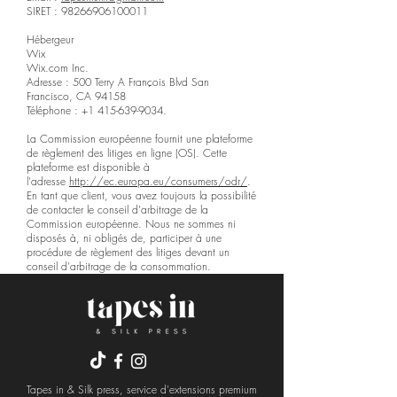
SIRET :
98266906100011
Hébergeur
Wix
Wix.com Inc.
Adresse : 500 Terry A François Blvd San
Francisco, CA 94158
Téléphone : +1 415-639-9034.
​La Commission européenne fournit une plateforme
de règlement des litiges en ligne (OS). Cette
plateforme est disponible à
l'adresse
http://ec.europa.eu/consumers/odr/
.
En tant que client, vous avez toujours la possibilité
de contacter le conseil d'arbitrage de la
Commission européenne. Nous ne sommes ni
disposés à, ni obligés de, participer à une
procédure de règlement des litiges devant un
conseil d'arbitrage de la consommation.
Tapes in & Silk press, service d'extensions premium