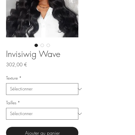
Invisiwig Wave
Prix
302,00 €
Texture
*
Tailles
*
Ajouter au panier