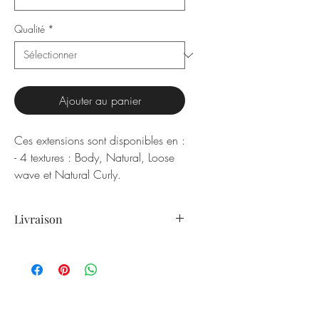
Qualité
*
Ajouter au panier
Ces extensions sont disponibles en :
- 4 textures : Body, Natural, Loose
wave et Natural Curly.
- 3 qualités :
REMY
: Ils peuvent durer 1 à
Livraison
2 ans et se transformeront en
cheveux bouclés naturels après
Livraison : 5 à 10 jours ouvrés
des lavages répétés.
CHINE
: Ils peuvent durer 1 à 2
ans et sont plus doux que les
cheveux russes vierges.