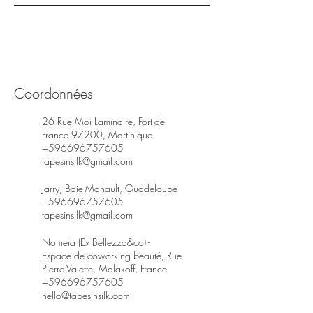
Coordonnées
26 Rue Moi Laminaire, Fort-de-
France 97200, Martinique
+596696757605
tapesinsilk@gmail.com
Jarry, Baie-Mahault, Guadeloupe
+596696757605
tapesinsilk@gmail.com
Nomeia (Ex Bellezza&co) -
Espace de coworking beauté, Rue
Pierre Valette, Malakoff, France
+596696757605
hello@tapesinsilk.com