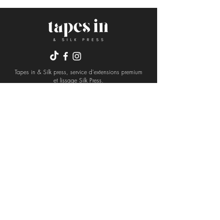
Tapes in & Silk press, service d'extensions premium
et lissage Silk Press.
Découvrez la révolution
des extensions invisibles !
EXTENSION TAPE IN TEXTURES
EXTENSION TAPE IN LISSES
TISSAGE
CLIPS INVISIBLES
INVISIWIG
CROCHETS BRAIDS
PONYTAIL
V PART ​
U PART
​CLOSURE
PRENDRE RENDEZ-VOUS