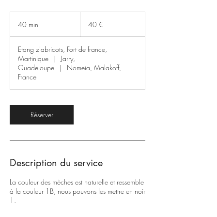
40
euros
40 min
4
40 €
0
m
Etang z'abricots, Fort de france,
i
Martinique
|
Jarry,
n
Guadeloupe
|
Nomeia, Malakoff,
France
Réserver
Description du service
La couleur des mèches est naturelle et ressemble
à la couleur 1B, nous pouvons les mettre en noir
1.