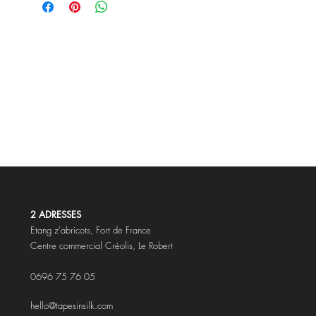
2 ADRESSES
Etang z'abricots,
Fort de France
Centre commercial Créolis, Le Robert
0696 75 76 05
hello@tapesinsilk.com