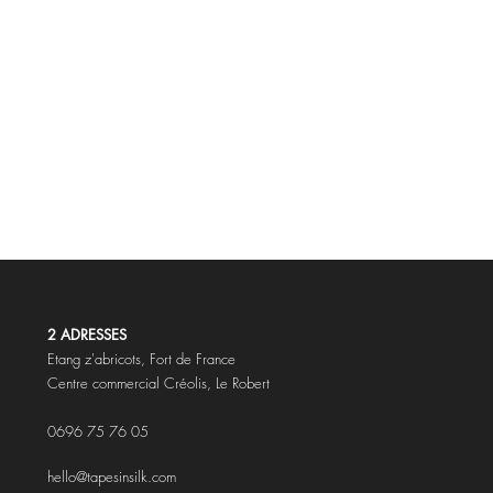
2 ADRESSES
Etang z'abricots,
Fort de France
Centre commercial Créolis, Le Robert
0696 75 76 05
hello@tapesinsilk.com