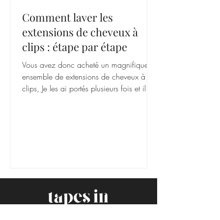
Comment laver les
extensions de cheveux à
clips : étape par étape
Vous avez donc acheté un magnifique
ensemble de extensions de cheveux à
clips, Je les ai portés plusieurs fois et il est
maintenant temps de faire un shampoing
et de repartir à zéro. Nous aimons notre
gamme complète de clips car ils offrent
de nombreuses options de coiffure et
vous permettent d'essayer de nouvelles
choses avec vos cheveux sans aucun
changement permanent. Ajoutez du
volume ou de la plénitude avec notre
Textures Kai Kinkly Curly ou longueur
notre Extension de