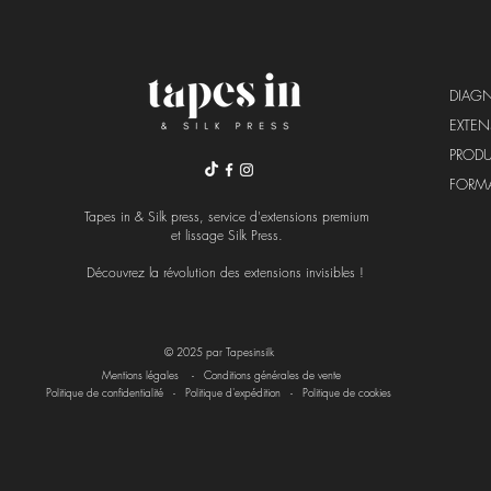
DIAG
EXTE
PRODU
FORM
Tapes in & Silk press, service d'extensions premium
et lissage Silk Press.
Découvrez la révolution
des extensions invisibles !
© 2025 par Tapesinsilk
Mentions légales -
Conditions générales de vente
Politique de confidentialité
-
Politique d'expédition
-
Politique de cookies