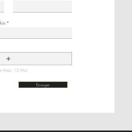
fois
rge (max. 15 Mo)
Envoyer