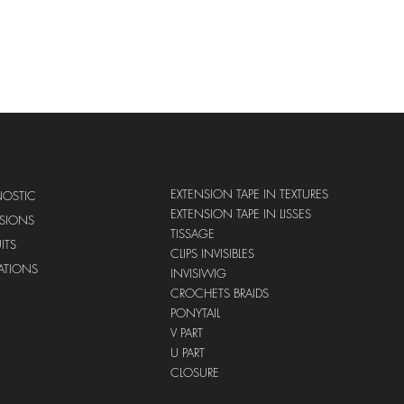
EXTENSION TAPE IN TEXTURES
NOSTIC
EXTENSION TAPE IN LISSES
NSIONS
TISSAGE
ITS
CLIPS INVISIBLES
ATIONS
INVISIWIG
CROCHETS BRAIDS
PONYTAIL
V PART ​
U PART
​CLOSURE