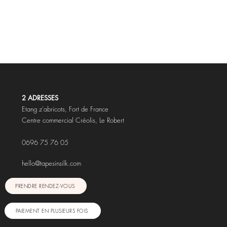
2 ADRESSES
Etang z'abricots,
Fort de France
Centre commercial Créolis, Le Robert
0696 75 76 05
hello@tapesinsilk.com
PRENDRE RENDEZ-VOUS
PAIEMENT EN PLUSIEURS FOIS