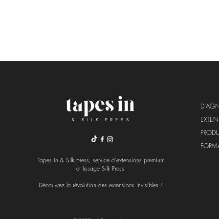
DIAG
EXTE
PRODU
FORM
Tapes in & Silk press, service d'extensions premium
et lissage Silk Press.
Découvrez la révolution
des extensions invisibles !