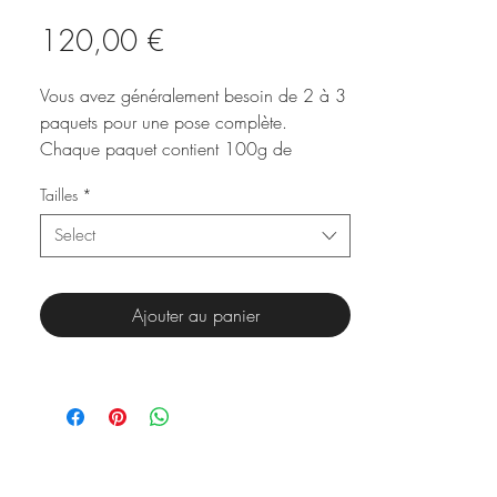
Price
120,00 €
Vous avez généralement besoin de 2 à 3
paquets pour une pose complète.
Chaque paquet contient 100g de
crochets comme une botte de tissage.
Tailles
*
Select
Ajouter au panier