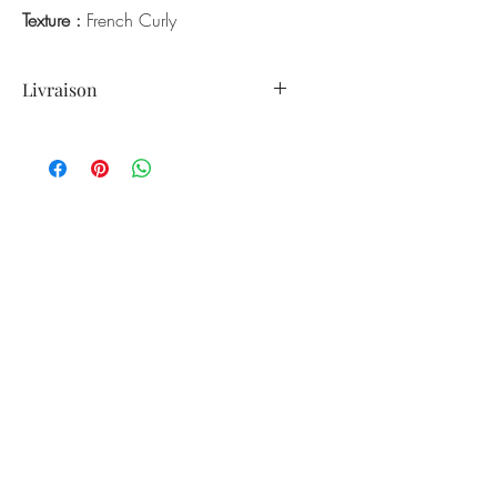
Texture :
French Curly
Qualité
: Cheveux humains
Couleur
: Naturel 1B
Livraison
Poids
: 100 grammes par paquet
Livraison : 5 à 10 jours ouvrés
Maintien
: Il est important de
prendre soin du vos
extensions comme vous le faites
avec vos propres cheveux.
Utilisation
: Il est possible de lisser et
boucler les mèches.
Vendu à l'unité par paquet de 100
gr.
Les mèches sont vierges, elles n'ont
subi