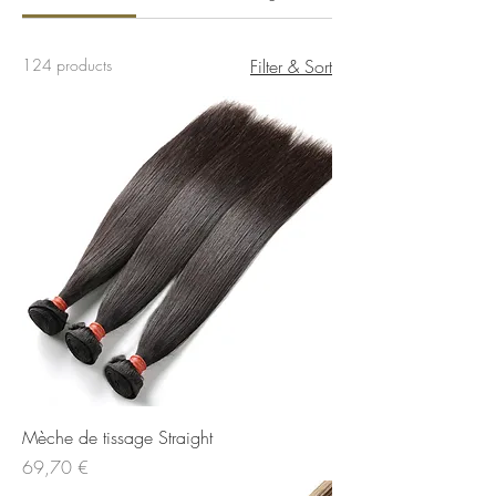
124 products
Filter & Sort
Mèche de tissage Straight
Price
69,70 €