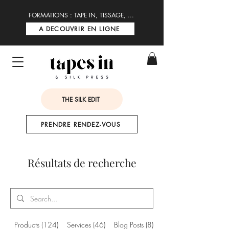
FORMATIONS : TAPE IN, TISSAGE, ...
A DECOUVRIR EN LIGNE
THE SILK EDIT
PRENDRE RENDEZ-VOUS
Résultats de recherche
Products (124)
Services (46)
Blog Posts (8)
Other Pages (32)