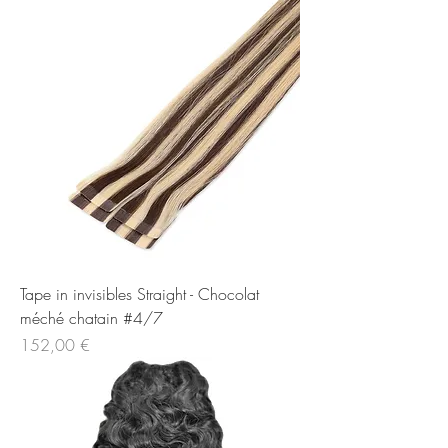
Tape in invisibles Straight - Chocolat
méché chatain #4/7
Price
152,00 €