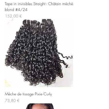
Tape in invisibles Straight - Châtain méché
blond #4/24
Price
152,00 €
Mèche de tissage Pixie Curly
Price
73,80 €