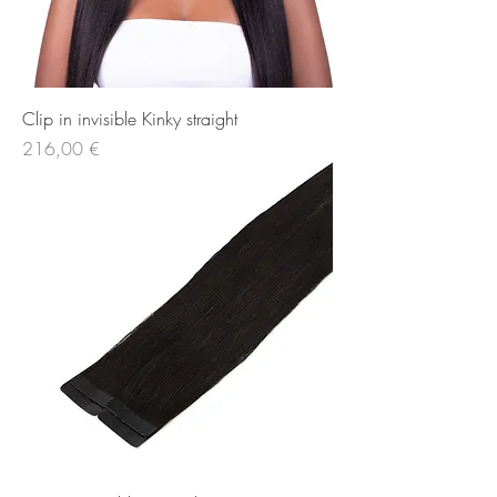
Clip in invisible Kinky straight
Price
216,00 €