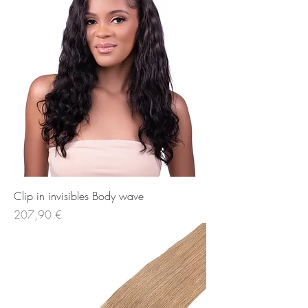
Clip in invisibles Body wave
Price
207,90 €